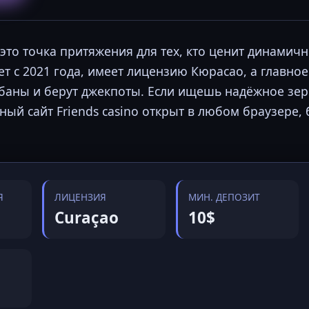
это точка притяжения для тех, кто ценит динамич
т с 2021 года, имеет лицензию Кюрасао, а главн
абаны и берут джекпоты. Если ищешь надёжное зер
ый сайт Friends casino открыт в любом браузере,
Я
ЛИЦЕНЗИЯ
МИН. ДЕПОЗИТ
Curaçao
10$