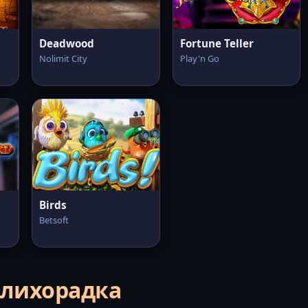
Deadwood
Fortune Teller
Nolimit City
Play'n Go
Birds
Betsoft
 лихорадка