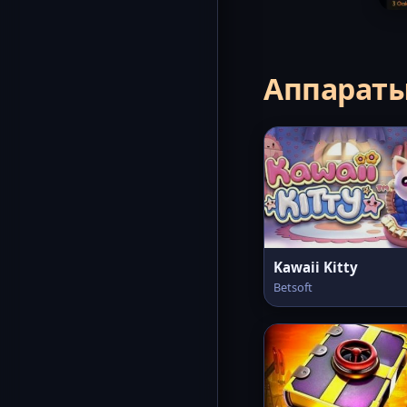
Аппараты
Kawaii Kitty
Betsoft