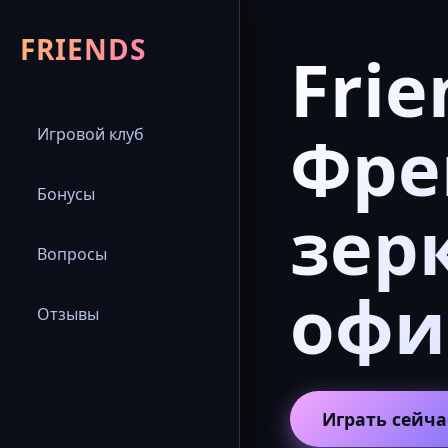
FRIENDS
Frie
Фре
Игровой клуб
Бонусы
зер
Вопросы
офи
Отзывы
Играть сейча