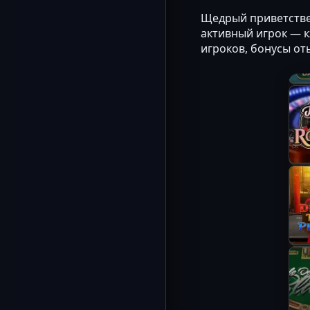
Щедрый приветствен
активный игрок — к
игроков, бонусы оты