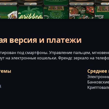
я версия и платежи
тирован под смартфоны. Управление пальцем, мгновенна
нут на электронные кошельки. Френдс зеркало на телефо
темы
Среднее
Электронн
Банковские
д
Криптовал